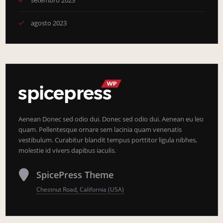
setembro 2023
agosto 2023
Aenean Donec sed odio dui. Donec sed odio dui. Aenean eu leo
quam. Pellentesque ornare sem lacinia quam venenatis
vestibulum. Curabitur blandit tempus porttitor ligula nibhes,
molestie id vivers dapibus iaculis.
SpicePress Theme
Chestnut Road, California (USA)