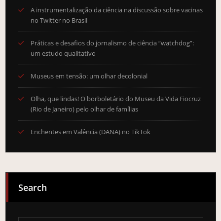
A instrumentalização da ciência na discussão sobre vacinas
no Twitter no Brasil
Práticas e desafios do jornalismo de ciência “watchdog”:
um estudo qualitativo
Museus em tensão: um olhar decolonial
Olha, que lindas! O borboletário do Museu da Vida Fiocruz
(Rio de Janeiro) pelo olhar de famílias
Enchentes em Valência (DANA) no TikTok
Search