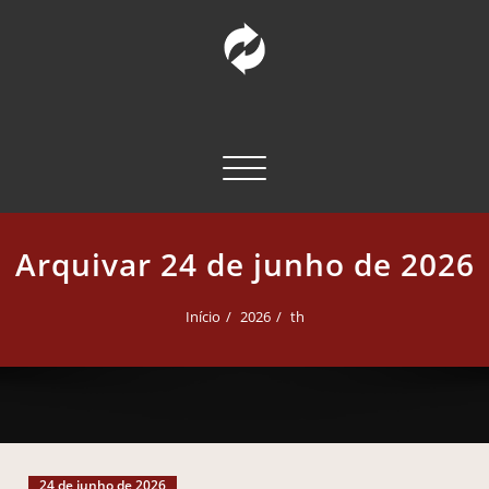
Pular
para
o
conteúdo
INCT – CPCT
Comunicação Pública da Ciência e Tecnologia
Alternar navegação
Arquivar 24 de junho de 2026
Início
2026
th
24 de junho de 2026