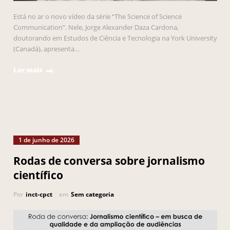
Está no ar o novo vídeo da série “The Science of Science
Communication”. Nele, Jorge Alexander Daza Cardona,
doutorando em Estudos de Ciência e Tecnologia na York University
(Canadá), apresenta…
Ler mais
1 de junho de 2026
Rodas de conversa sobre jornalismo
científico
Por
inct-cpct
em
Sem categoria