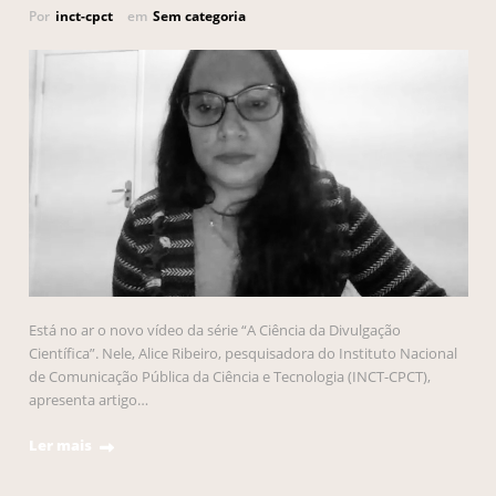
Por
inct-cpct
em
Sem categoria
Está no ar o novo vídeo da série “A Ciência da Divulgação
Científica”. Nele, Alice Ribeiro, pesquisadora do Instituto Nacional
de Comunicação Pública da Ciência e Tecnologia (INCT-CPCT),
apresenta artigo…
Ler mais