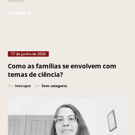
National…
Ler mais
17 de junho de 2026
Como as famílias se envolvem com
temas de ciência?
Por
inct-cpct
em
Sem categoria