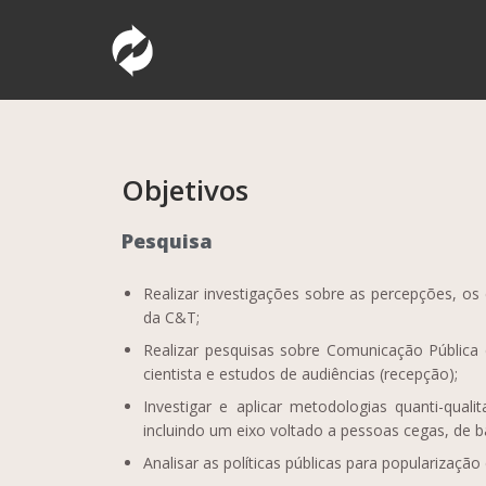
Pular
Comunicação Pública da Ciência e Tec
INCT – CPCT
para
o
conteúdo
Objetivos
Pesquisa
Realizar investigações sobre as percepções, os 
da C&T;
Realizar pesquisas sobre Comunicação Pública 
cientista e estudos de audiências (recepção);
Investigar e aplicar metodologias quanti-quali
incluindo um eixo voltado a pessoas cegas, de ba
Analisar as políticas públicas para popularizaçã