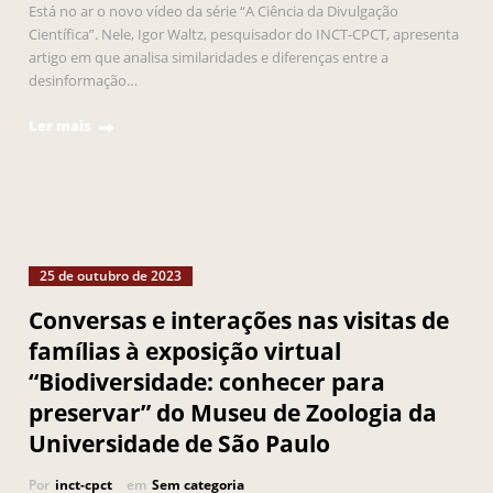
Está no ar o novo vídeo da série “A Ciência da Divulgação
Científica”. Nele, Igor Waltz, pesquisador do INCT-CPCT, apresenta
artigo em que analisa similaridades e diferenças entre a
desinformação…
Ler mais
25 de outubro de 2023
Conversas e interações nas visitas de
famílias à exposição virtual
“Biodiversidade: conhecer para
preservar” do Museu de Zoologia da
Universidade de São Paulo
Por
inct-cpct
em
Sem categoria