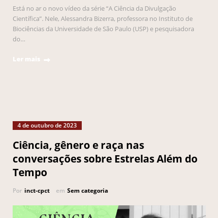
Está no ar o novo vídeo da série “A Ciência da Divulgação
Científica”. Nele, Alessandra Bizerra, professora no Instituto de
Biociências da Universidade de São Paulo (USP) e pesquisadora
do…
Ler mais
4 de outubro de 2023
Ciência, gênero e raça nas
conversações sobre Estrelas Além do
Tempo
Por
inct-cpct
em
Sem categoria