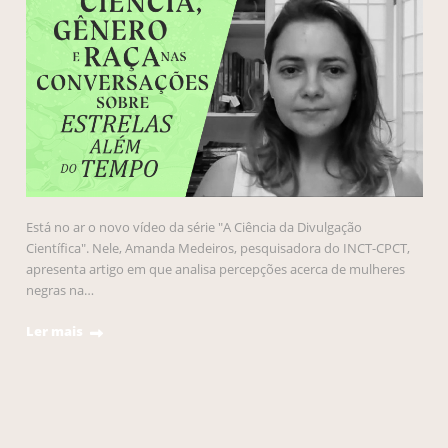
Está no ar o novo vídeo da série "A Ciência da Divulgação
Científica". Nele, Amanda Medeiros, pesquisadora do INCT-CPCT,
apresenta artigo em que analisa percepções acerca de mulheres
negras na…
Ler mais