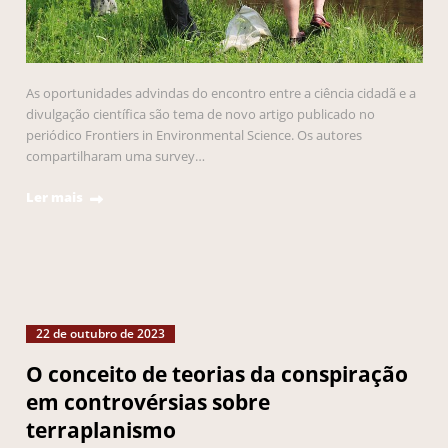
As oportunidades advindas do encontro entre a ciência cidadã e a
divulgação científica são tema de novo artigo publicado no
periódico Frontiers in Environmental Science. Os autores
compartilharam uma survey…
Ler mais
22 de outubro de 2023
O conceito de teorias da conspiração
em controvérsias sobre
terraplanismo