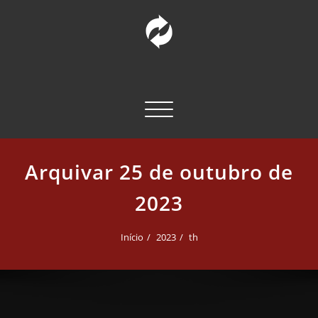
Pular
para
o
conteúdo
INCT – CPCT
Comunicação Pública da Ciência e Tecnologia
Alternar navegação
Arquivar 25 de outubro de
2023
Início
2023
th