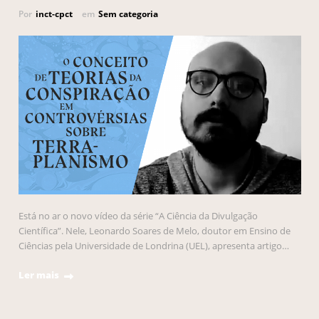
Por
inct-cpct
em
Sem categoria
Está no ar o novo vídeo da série “A Ciência da Divulgação
Científica”. Nele, Leonardo Soares de Melo, doutor em Ensino de
Ciências pela Universidade de Londrina (UEL), apresenta artigo…
Ler mais