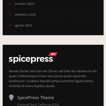
outubro 2023
setembro 2023
agosto 2023
Aenean Donec sed odio dui. Donec sed odio dui. Aenean eu leo
quam. Pellentesque ornare sem lacinia quam venenatis
vestibulum. Curabitur blandit tempus porttitor ligula nibhes,
molestie id vivers dapibus iaculis.
SpicePress Theme
Chestnut Road, California (USA)