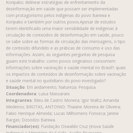
Koripako; delinear estratégias de enfrentamento da
desinformação em saúde que possam ser implementadas
com protagonismo pelos indígenas do povo Baniwa e
Koripako e também por outros povos.Apesar de estudos
terem identificado uma maior sensibilidade de indígenas à
circulação de conteúdos de desinformação em saúde, pouco
se sabe sobre as formas de circulação das mensagens, o tipo
de conteúdo difundido e as práticas de consumo e uso das
informações. Assim, as seguintes perguntas de pesquisa
guiam este trabalho: como povos originários consomem
informações sobre vacinação e saúde mental no Brasil?; quais
os impactos de conteúdos de desinformação sobre vacinação
e saúde mental no quotidiano do povo investigado?
Situação
: Em andamento; Natureza: Pesquisa.
Coordenadora
: Luisa Massarani.
Integrantes
: Ildeu de Castro Moreira; Igor Waltz; Amanda
Medeiros; BROTAS, ANTONIO; Thaiane Moreira de Oliveira;
Fabio Henrique Almeida; Lucas Milhomens Fonseca; Janine
Bargas; Dzoodzo Baniwa.
Financiador(es)
: Fundação Oswaldo Cruz (Inova Saúde
Indígena) e Ministério da Saúde- Auxílio financeiro.