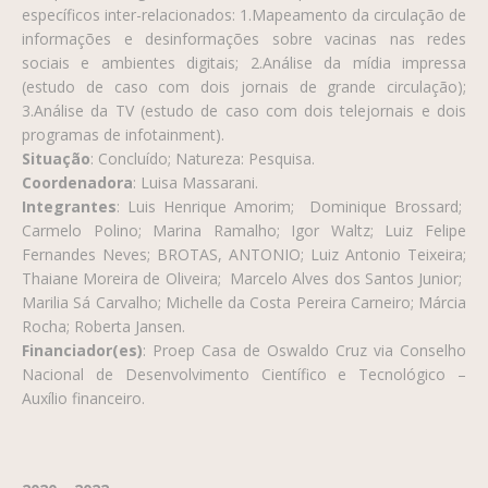
específicos inter-relacionados: 1.Mapeamento da circulação de
informações e desinformações sobre vacinas nas redes
sociais e ambientes digitais; 2.Análise da mídia impressa
(estudo de caso com dois jornais de grande circulação);
3.Análise da TV (estudo de caso com dois telejornais e dois
programas de infotainment).
Situação
:
Concluído; Natureza: Pesquisa.
Coordenadora
: Luisa Massarani.
Integrantes
: Luis Henrique Amorim; Dominique Brossard;
Carmelo Polino; Marina Ramalho; Igor Waltz; Luiz Felipe
Fernandes Neves; BROTAS, ANTONIO; Luiz Antonio Teixeira;
Thaiane Moreira de Oliveira; Marcelo Alves dos Santos Junior;
Marilia Sá Carvalho; Michelle da Costa Pereira Carneiro; Márcia
Rocha; Roberta Jansen.
Financiador(es)
: Proep Casa de Oswaldo Cruz via Conselho
Nacional de Desenvolvimento Científico e Tecnológico –
Auxílio financeiro.