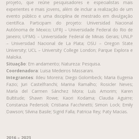
projeto, que reúne pesquisadores e especialistas mais
experientes e mais jovens, além de incluir a realização de um
evento público e uma disciplina de mestrado em divulgação
científica. Participam do projeto: Universidad Nacional
Autónoma de Mexico; UFRJ – Universidade Federal do Rio de
Janeiro; UFMG – Universidade Federal de Minas Gerais; UNLP
– Universidad Nacional de La Plata; OSU – Oregon State
University; UCL – University College London; Parque Explora e
Maloka.
Situação
: Em andamento; Natureza: Pesquisa.
Coordenadora
: Luisa Medeiros Massarani.
Integrantes
: Ildeu Moreira; Diego Golombeck; Maria Eugenia
Fazio; Juri Castelfranchi; Marina Ramalho; Rosicler Neves;
María del Carmen Sánchez Mora; Luís Amorim; Karen
Bultitude; Shawn Rowe; Kaori Kodama; Claudia Aguirre;
Constanza Pedersoli; Cristiana Facchinetti; Simon Lock; Emily
Dawson; Silvina Basile; Sigrid Falla; Patricia Rey; Paty Macias.
2016 – 2023