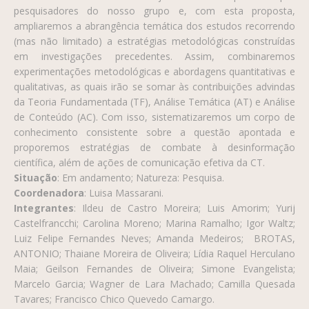
pesquisadores do nosso grupo e, com esta proposta,
ampliaremos a abrangência temática dos estudos recorrendo
(mas não limitado) a estratégias metodológicas construídas
em investigações precedentes. Assim, combinaremos
experimentações metodológicas e abordagens quantitativas e
qualitativas, as quais irão se somar às contribuições advindas
da Teoria Fundamentada (TF), Análise Temática (AT) e Análise
de Conteúdo (AC). Com isso, sistematizaremos um corpo de
conhecimento consistente sobre a questão apontada e
proporemos estratégias de combate à desinformação
científica, além de ações de comunicação efetiva da CT.
Situação
: Em andamento
; Natureza: Pesquisa.
Coordenadora
: Luisa Massarani.
Integrantes
: Ildeu de Castro Moreira; Luis Amorim; Yurij
Castelfrancchi; Carolina Moreno; Marina Ramalho; Igor Waltz;
Luiz Felipe Fernandes Neves; Amanda Medeiros; BROTAS,
ANTONIO; Thaiane Moreira de Oliveira; Lídia Raquel Herculano
Maia; Geilson Fernandes de Oliveira; Simone Evangelista;
Marcelo Garcia; Wagner de Lara Machado; Camilla Quesada
Tavares; Francisco Chico Quevedo Camargo.