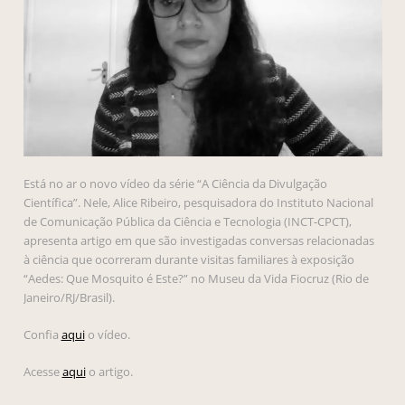
Está no ar o novo vídeo da série “A Ciência da Divulgação
Científica”. Nele, Alice Ribeiro, pesquisadora do Instituto Nacional
de Comunicação Pública da Ciência e Tecnologia (INCT-CPCT),
apresenta artigo em que são investigadas conversas relacionadas
à ciência que ocorreram durante visitas familiares à exposição
“Aedes: Que Mosquito é Este?” no Museu da Vida Fiocruz (Rio de
Janeiro/RJ/Brasil).
Confia
aqui
o vídeo.
Acesse
aqui
o artigo.