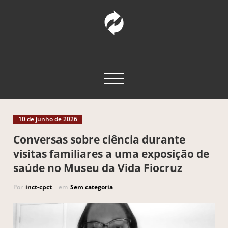
Pular
para
o
conteúdo
INCT – CPCT
Comunicação Pública da Ciência e Tecnologia
Alternar navegação
10 de junho de 2026
Conversas sobre ciência durante
visitas familiares a uma exposição de
saúde no Museu da Vida Fiocruz
Por
inct-cpct
em
Sem categoria