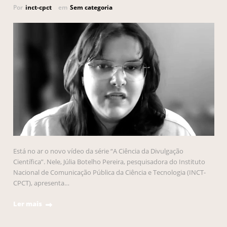
Por
inct-cpct
em
Sem categoria
Está no ar o novo vídeo da série “A Ciência da Divulgação
Científica”. Nele, Júlia Botelho Pereira, pesquisadora do Instituto
Nacional de Comunicação Pública da Ciência e Tecnologia (INCT-
CPCT), apresenta…
Ler mais