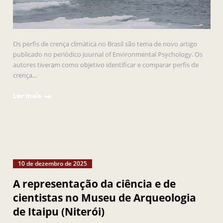
Os perfis de crença climática no Brasil são tema de novo artigo
publicado no periódico Journal of Environmental Psychology. Os
autores tiveram como objetivo identificar e comparar perfis de
crença…
Ler mais
10 de dezembro de 2025
A representação da ciência e de
cientistas no Museu de Arqueologia
de Itaipu (Niterói)