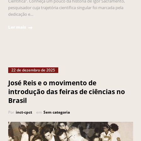
Científica”. Conheça um pouco da história de Igor Sacramento,
pesquisador cuja trajetória científica singular foi marcada pela
dedicação e…
Ler mais
22 de dezembro de 2025
José Reis e o movimento de
introdução das feiras de ciências no
Brasil
Por
inct-cpct
em
Sem categoria