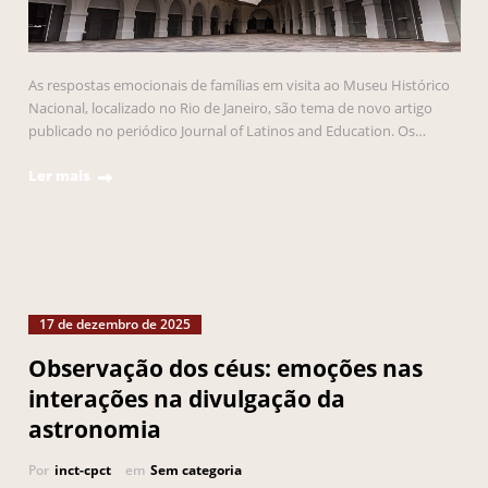
As respostas emocionais de famílias em visita ao Museu Histórico
Nacional, localizado no Rio de Janeiro, são tema de novo artigo
publicado no periódico Journal of Latinos and Education. Os…
Ler mais
17 de dezembro de 2025
Observação dos céus: emoções nas
interações na divulgação da
astronomia
Por
inct-cpct
em
Sem categoria