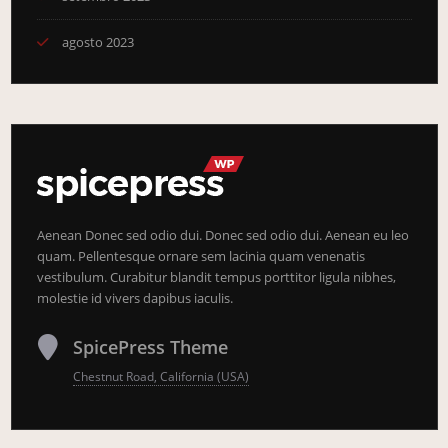
agosto 2023
Aenean Donec sed odio dui. Donec sed odio dui. Aenean eu leo
quam. Pellentesque ornare sem lacinia quam venenatis
vestibulum. Curabitur blandit tempus porttitor ligula nibhes,
molestie id vivers dapibus iaculis.
SpicePress Theme
Chestnut Road, California (USA)