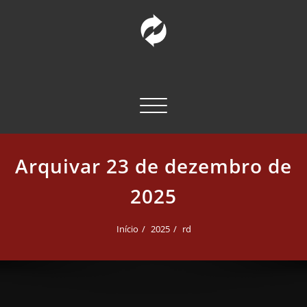
Pular
para
o
conteúdo
INCT – CPCT
Comunicação Pública da Ciência e Tecnologia
Alternar navegação
Arquivar 23 de dezembro de
2025
Início
2025
rd