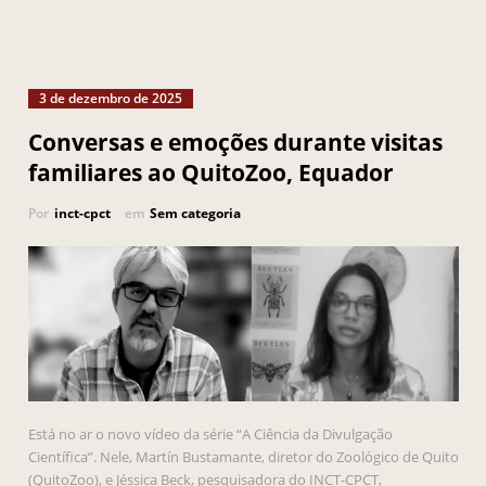
3 de dezembro de 2025
Conversas e emoções durante visitas
familiares ao QuitoZoo, Equador
Por
inct-cpct
em
Sem categoria
Está no ar o novo vídeo da série “A Ciência da Divulgação
Científica”. Nele, Martín Bustamante, diretor do Zoológico de Quito
(QuitoZoo), e Jéssica Beck, pesquisadora do INCT-CPCT,