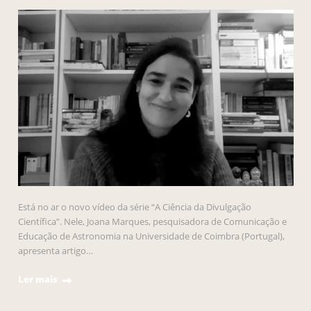
Está no ar o novo vídeo da série “A Ciência da Divulgação
Científica”. Nele, Joana Marques, pesquisadora de Comunicação e
Educação de Astronomia na Universidade de Coimbra (Portugal),
apresenta artigo…
Ler mais