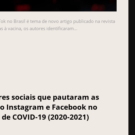
ok no Brasil é tema de novo artigo publicado na revista
as à vacina, os autores identificaram…
ores sociais que pautaram as
no Instagram e Facebook no
 de COVID-19 (2020-2021)