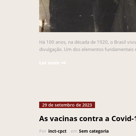
Há 100 anos, na década de 1920, o Brasil vivi
divulgação. Um dos elementos fundamentais 
Ler mais
29 de setembro de 2023
As vacinas contra a Covid-
Por
inct-cpct
em
Sem categoria