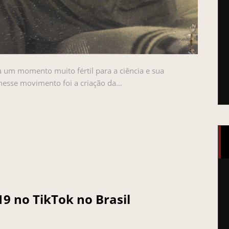
a um momento muito fértil para a ciência e sua
nesse movimento foi a criação da…
19 no TikTok no Brasil