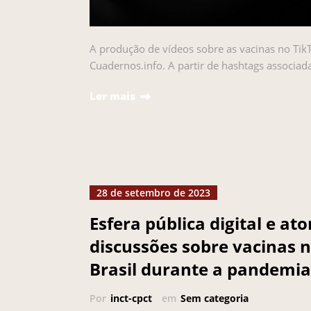
A produção de vídeos sobre as vacinas no TikT
Cuadernos.info. A partir de hashtags associad
Ler mais
28 de setembro de 2023
Esfera pública digital e at
discussões sobre vacinas 
Brasil durante a pandemia
Por
inct-cpct
em
Sem categoria