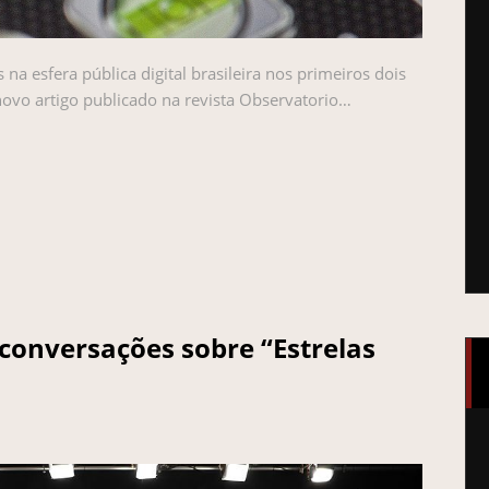
a esfera pública digital brasileira nos primeiros dois
vo artigo publicado na revista Observatorio…
 conversações sobre “Estrelas