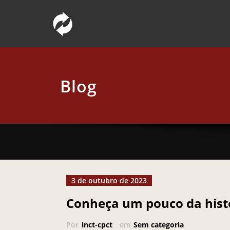
Pular
Comunicação Pública da Ciência e Tec
INCT – CPCT
para
o
conteúdo
Blog
3 de outubro de 2023
Conheça um pouco da histó
Por
inct-cpct
em
Sem categoria