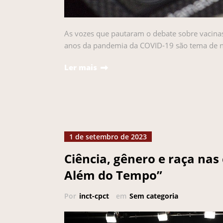
As vozes que pautaram o debate sobre vacinas n
anos da pandemia da COVID-19 são tema de no
Ler mais
1 de setembro de 2023
Ciência, gênero e raça nas
Além do Tempo”
Por
inct-cpct
em
Sem categoria