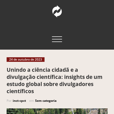
Pular
para
o
conteúdo
INCT – CPCT
Comunicação Pública da Ciência e Tecnologia
Alternar navegação
24 de outubro de 2023
Unindo a ciência cidadã e a
divulgação científica: insights de um
estudo global sobre divulgadores
científicos
Por
inct-cpct
em
Sem categoria