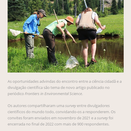
As oportunidades advindas do encontro entre a ciência cidadã e a
divulgação científica são tema de novo artigo publicado no
periódico
Frontiers in Environmental Science
.
Os autores compartilharam uma
survey
entre divulgadores
científicos do mundo todo, convidando-os a responderem. Os
convites foram enviados em novembro de 2021 e a
survey
foi
encerrada no final de 2022 com mais de 900 respondentes.