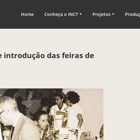
nologia
Home
Conheça o INCT
Projetos
Produ
 introdução das feiras de