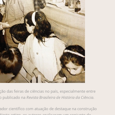
ão das feiras de ciências no país, especialmente entre
go publicado na
Revista Brasileira de História da Ciência
.
lgador científico com atuação de destaque na construção
l. Neste artigo, os autores analisaram um conjunto de