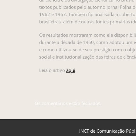
textos publicados pelo autor no jornal Folha d
1962 e 1967. Também foi analisada a cobertura
brasileiras, além de outras fontes primárias (do
Os resultados mostraram como ele disponibiliz
durante a década de 1960, como adotou um est
e como utilizou-se de seu prestígio com o obj
social e institucionalização das feiras de ciênci
Leia o artigo
aqui
.
Os comentários estão fechados.
INCT de Comunicação Públi