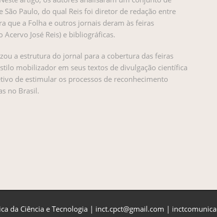
e São Paulo, do qual Reis foi diretor de redação entre
 que a Folha e outros jornais deram às feiras
 Acervo José Reis) e bibliográficas.
ou a estrutura do jornal para a cobertura das feiras
ilo mobilizador em seus textos de divulgação científica
etivo de estimular os processos de reconhecimento
as no Brasil.
ca da Ciência e Tecnologia | inct.cpct@gmail.com | inctcomuni