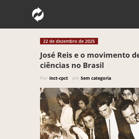
Pular
Comunicação Pública da Ciência e Tec
INCT – CPCT
para
o
conteúdo
22 de dezembro de 2025
José Reis e o movimento de
ciências no Brasil
Por
inct-cpct
em
Sem categoria