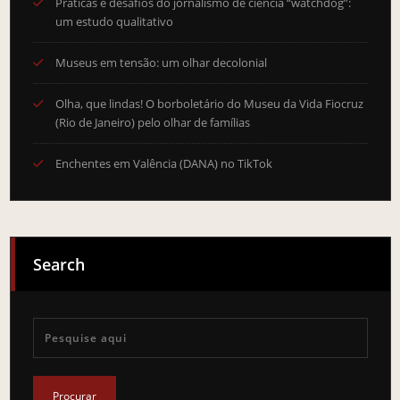
Práticas e desafios do jornalismo de ciência “watchdog”:
um estudo qualitativo
Museus em tensão: um olhar decolonial
Olha, que lindas! O borboletário do Museu da Vida Fiocruz
(Rio de Janeiro) pelo olhar de famílias
Enchentes em Valência (DANA) no TikTok
Search