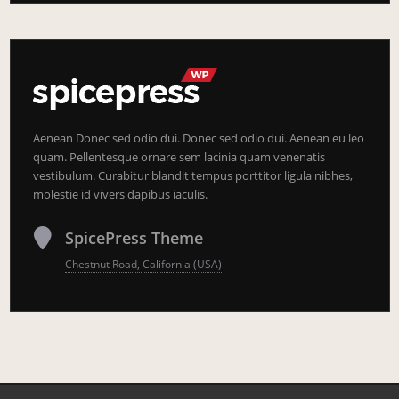
Aenean Donec sed odio dui. Donec sed odio dui. Aenean eu leo
quam. Pellentesque ornare sem lacinia quam venenatis
vestibulum. Curabitur blandit tempus porttitor ligula nibhes,
molestie id vivers dapibus iaculis.
SpicePress Theme
Chestnut Road, California (USA)