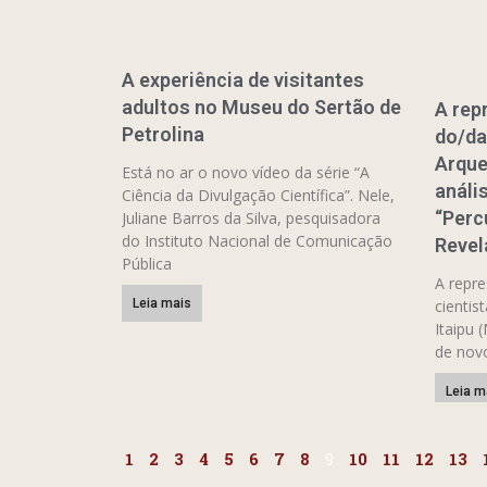
A experiência de visitantes
adultos no Museu do Sertão de
A rep
Petrolina
do/da
Arque
Está no ar o novo vídeo da série “A
análi
Ciência da Divulgação Científica”. Nele,
“Perc
Juliane Barros da Silva, pesquisadora
do Instituto Nacional de Comunicação
Revel
Pública
A repre
cientis
Leia mais
Itaipu 
de novo
Leia m
1
2
3
4
5
6
7
8
9
10
11
12
13