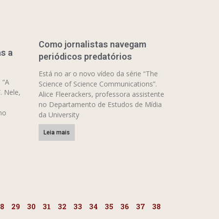
Como jornalistas navegam
s a
periódicos predatórios
Está no ar o novo vídeo da série “The
 “A
Science of Science Communications”.
. Nele,
Alice Fleerackers, professora assistente
no Departamento de Estudos de Mídia
no
da University
Leia mais
8
29
30
31
32
33
34
35
36
37
38