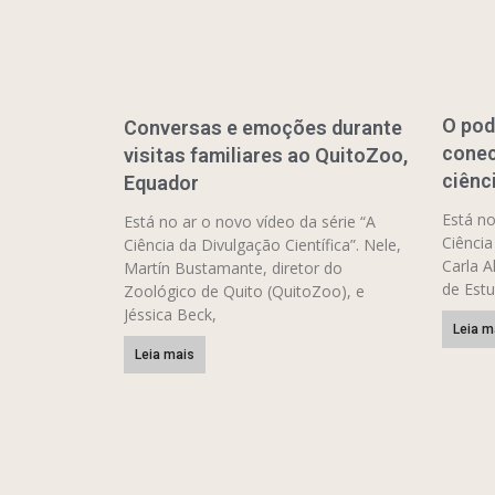
O pod
Conversas e emoções durante
conec
visitas familiares ao QuitoZoo,
ciênc
Equador
Está no
Está no ar o novo vídeo da série “A
Ciência
Ciência da Divulgação Científica”. Nele,
Carla A
Martín Bustamante, diretor do
de Estu
Zoológico de Quito (QuitoZoo), e
Jéssica Beck,
Leia m
Leia mais