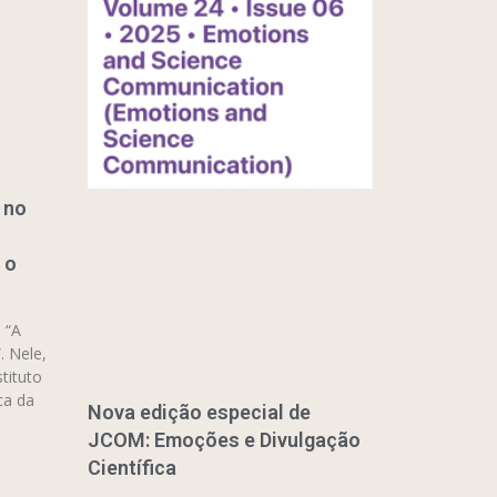
 no
 o
 “A
. Nele,
tituto
ca da
Nova edição especial de
JCOM: Emoções e Divulgação
Científica