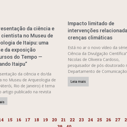
Impacto limitado de
resentação da ciência e
intervenções relacionada
 cientista no Museu de
crenças climáticas
ologia de Itaipu: uma
Está no ar o novo vídeo da série
se da exposição
Ciência da Divulgação Científica”
ursos do Tempo —
Nicolas de Oliveira Cardoso,
ando Itaipu”
pesquisador de pós-doutorado 
Departamento de Comunicação
sentação da ciência e do/da
ta no Museu de Arqueologia de
Leia mais
(Niterói, Rio de Janeiro) é tema
 artigo publicado na revista
ais
14
15
16
17
18
19
20
21
22
23
24
25
26
27
2
39
40