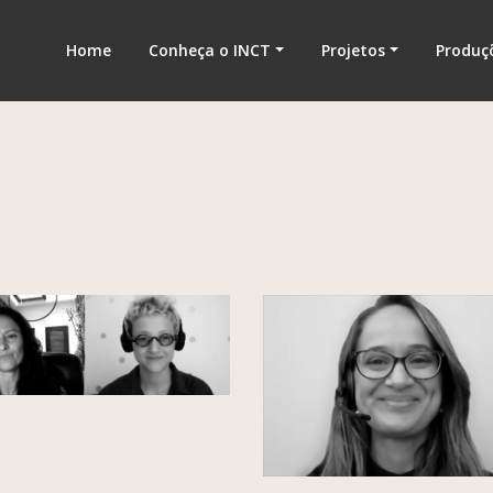
nologia
Home
Conheça o INCT
Projetos
Produç