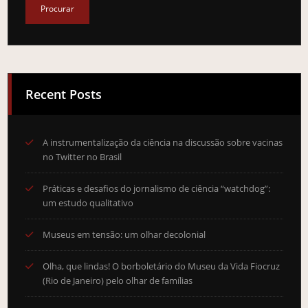
Recent Posts
A instrumentalização da ciência na discussão sobre vacinas
no Twitter no Brasil
Práticas e desafios do jornalismo de ciência “watchdog”:
um estudo qualitativo
Museus em tensão: um olhar decolonial
Olha, que lindas! O borboletário do Museu da Vida Fiocruz
(Rio de Janeiro) pelo olhar de famílias