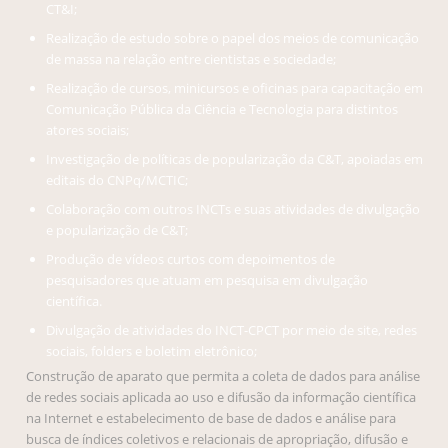
CT&I;
Realização de estudo sobre o papel dos meios de comunicação
de massa na relação entre cientistas e sociedade;
Realização de cursos, minicursos e oficinas para capacitação em
Comunicação Pública da Ciência e Tecnologia para distintos
atores sociais;
Investigação de políticas de popularização da C&T, apoiadas em
editais do CNPq/MCTIC;
Colaboração com outros INCTs e suas atividades de divulgação
e popularização de C&T;
Produção de vídeos curtos com depoimentos de
pesquisadores que atuam em pesquisa em divulgação
científica.
Divulgação de atividades do INCT-CPCT por meio de site, redes
sociais, folders e boletim eletrônico;
Construção de aparato que permita a coleta de dados para análise
de redes sociais aplicada ao uso e difusão da informação científica
na Internet e estabelecimento de base de dados e análise para
busca de índices coletivos e relacionais de apropriação, difusão e