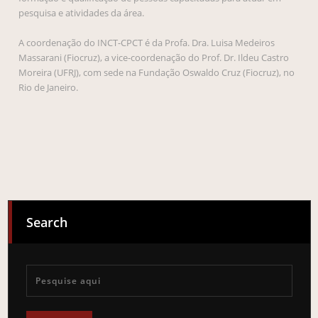
pesquisa e atividades da área.
A coordenação do INCT-CPCT é da Profa. Dra. Luisa Medeiros
Massarani (Fiocruz), a vice-coordenação do Prof. Dr. Ildeu Castro
Moreira (UFRJ), com sede na Fundação Oswaldo Cruz (Fiocruz), no
Rio de Janeiro.
Search