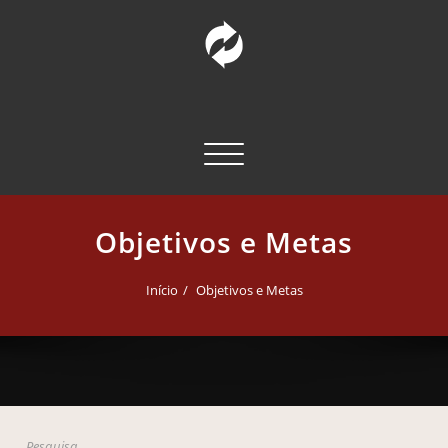
Pular
para
o
conteúdo
INCT – CPCT
Comunicação Pública da Ciência e Tecnologia
Alternar navegação
Objetivos e Metas
Início
Objetivos e Metas
Pesquisa