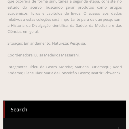
que ocorrerá de forma simultânea à segunda etapa, consiste no
estudo do acervo, buscando gerar produtos como artigos
acadêmicos, livros e capítulos de livros. O acesso aos dados
relativos a estas coleções será importante para os que pesquisam
a História da Divulgação científica, da Saúde, da Medicina e das
Ciências, em geral.
Situação: Em andamento; Natureza: Pesquisa.
Coordenadora: Luisa Medeiros Massarani.
Integrantes: Ildeu de Castro Moreira; Mariana Burlamaqui; Kaori
Kodama; Eliane Dias; Maria da Conceição Castro; Beatriz Schwenck.
Search