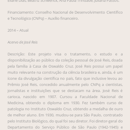
Eliane Dias; Beatriz Schwenck; Ana Paula Trindade; Juliana Passos.
Financiamento: Conselho Nacional de Desenvolvimento Científico
e Tecnológico (CNPq) – Auxílio financeiro.
2014 – Atual
Acervo de José Reis
Descrição: Este projeto visa o tratamento, o estudo e a
disponibilização ao público da coleção pessoal de José Reis, doada
pela família à Casa de Oswaldo Cruz. José Reis possui um papel
muito relevante na construção da ciência brasileira e, ainda, é um
ícone da divulgação científica no país, fato que inclusive levou ao
Prêmio José Reis, concedido anualmente pelo CNPq a cientistas,
jornalistas e instituições que se destacam na área. José Reis é
carioca, nascido em 1907. Cursou a Faculdade Nacional de
Medicina, obtendo o diploma em 1930. Fez também curso de
patologia no Instituto Oswaldo Cruz, obtendo a medalha de ouro
de melhor aluno. Em 1930, mudou-se para São Paulo, contratado
pelo Instituto Biológico, do qual foi seu diretor. Foi diretor-geral do
Departamento do Serviço Público de São Paulo (1942-1945) e