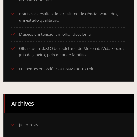
Práticas e desafios do jornalismo de ciência “watchdog”:
um estudo qualitativo
Museus em tensão: um olhar decolonial
Olha, que lindas! O borboletário do Museu da Vida Fiocruz
(Rio de Janeiro) pelo olhar de famílias
Enchentes em Valência (DANA) no TikTok
Archives
julho 2026