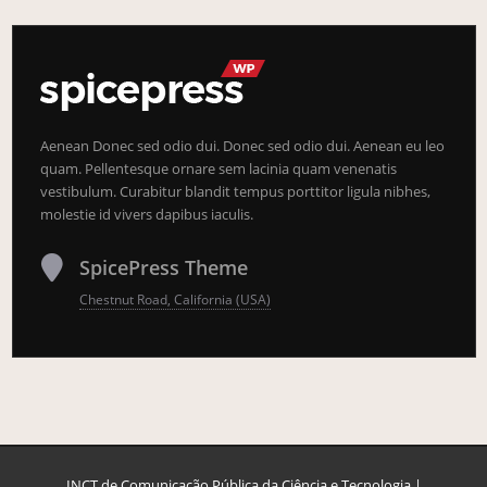
Aenean Donec sed odio dui. Donec sed odio dui. Aenean eu leo
quam. Pellentesque ornare sem lacinia quam venenatis
vestibulum. Curabitur blandit tempus porttitor ligula nibhes,
molestie id vivers dapibus iaculis.
SpicePress Theme
Chestnut Road, California (USA)
INCT de Comunicação Pública da Ciência e Tecnologia |