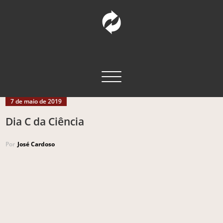
Pular
para
o
conteúdo
INCT – CPCT
Comunicação Pública da Ciência e Tecnologia
Alternar navegação
7 de maio de 2019
Dia C da Ciência
Por
José Cardoso