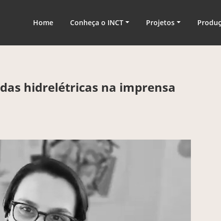
nologia
Home
Conheça o INCT
Projetos
Produ
das hidrelétricas na imprensa