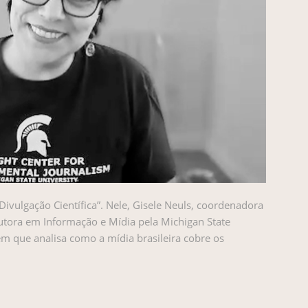
 Divulgação Científica”. Nele, Gisele Neuls, coordenadora
tora em Informação e Mídia pela Michigan State
 em que analisa como a mídia brasileira cobre os