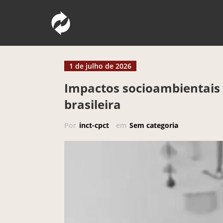
Pular
Comunicação Pública da Ciência e Tec
INCT – CPCT
para
o
conteúdo
1 de julho de 2026
Impactos socioambientais 
brasileira
Por
inct-cpct
em
Sem categoria