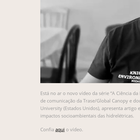
Está no ar o novo vídeo da série “A Ciência da
de comunicação da Trase/Global Canopy e dou
University (Estados Unidos), apresenta artigo
impactos socioambientais das hidrelétricas.
Confia
aqui
o vídeo.