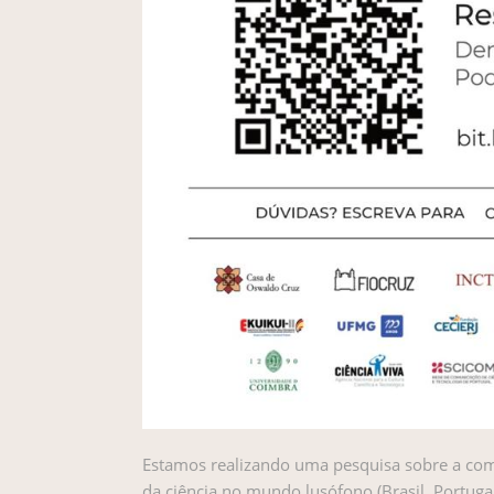
Estamos realizando uma pesquisa sobre a comu
da ciência no mundo lusófono (Brasil, Portugal