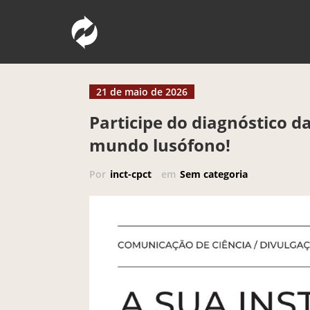
Pular
Comunicação Pública da Ciência e Tec
INCT – CPCT
para
o
conteúdo
21 de maio de 2026
Participe do diagnóstico d
mundo lusófono!
Por
inct-cpct
em
Sem categoria