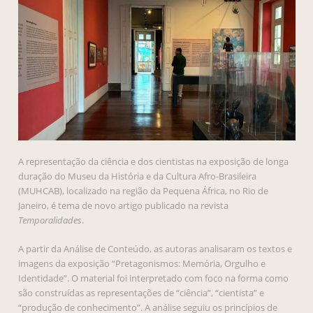
A representação da ciência e dos cientistas na exposição de longa
duração do Museu da História e da Cultura Afro-Brasileira
(MUHCAB), localizado na região da Pequena África, no Rio de
Janeiro, é tema de novo artigo publicado na revista
Temporalidades
.
A partir da Análise de Conteúdo, as autoras analisaram os textos e
imagens da exposição “Pretagonismos: Memória, Orgulho e
Identidade”. O material foi interpretado com foco na forma como
são construídas as representações de “ciência”, “cientista” e
“produção de conhecimento”. A análise seguiu os princípios de