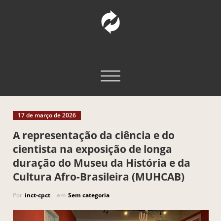
Pular
para
o
conteúdo
INCT – CPCT
Comunicação Pública da Ciência e Tecnologia
Alternar navegação
17 de março de 2026
A representação da ciência e do
cientista na exposição de longa
duração do Museu da História e da
Cultura Afro-Brasileira (MUHCAB)
Por
inct-cpct
em
Sem categoria