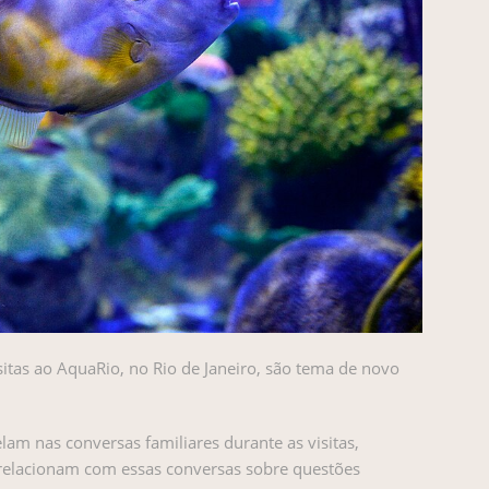
itas ao AquaRio, no Rio de Janeiro, são tema de novo
am nas conversas familiares durante as visitas,
elacionam com essas conversas sobre questões