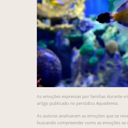
As emoções expressas por famílias durante vis
artigo publicado no periódico
Aquademia
.
As autoras analisaram as emoções que se revel
buscando compreender como as emoções se r