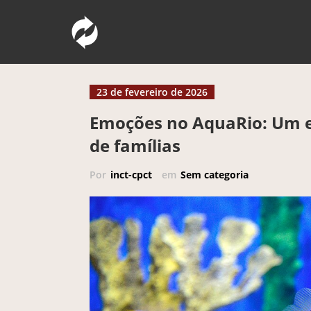
Pular
Comunicação Pública da Ciência e Tec
INCT – CPCT
para
o
conteúdo
23 de fevereiro de 2026
Emoções no AquaRio: Um e
de famílias
Por
inct-cpct
em
Sem categoria