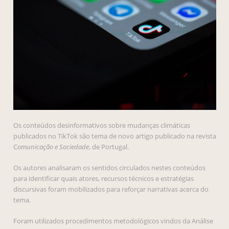
Os conteúdos desinformativos sobre mudanças climáticas
publicados no TikTok são tema de novo artigo publicado na revista
C
omunicação e Sociedade
, de Portugal.
Os autores analisaram os sentidos circulados nestes conteúdos
para identificar quais atores, recursos técnicos e estratégias
discursivas foram mobilizados para reforçar narrativas acerca do
tema.
Foram utilizados procedimentos metodológicos vindos da Análise