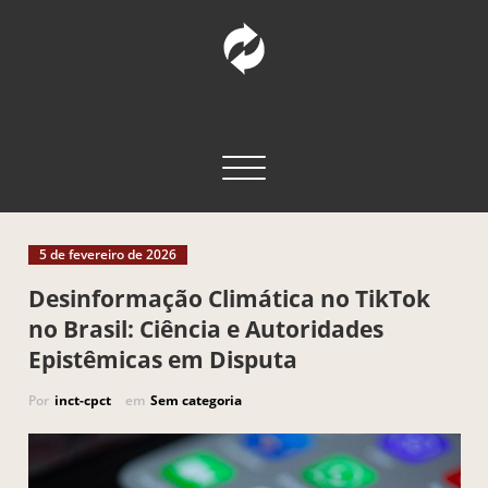
Pular
para
o
conteúdo
INCT – CPCT
Comunicação Pública da Ciência e Tecnologia
Alternar navegação
5 de fevereiro de 2026
Desinformação Climática no TikTok
no Brasil: Ciência e Autoridades
Epistêmicas em Disputa
Por
inct-cpct
em
Sem categoria