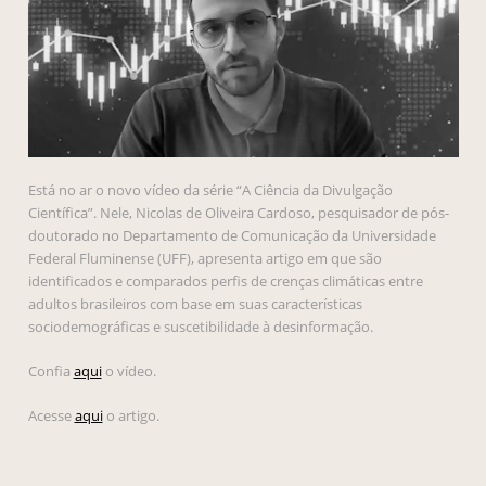
Está no ar o novo vídeo da série “A Ciência da Divulgação
Científica”. Nele,
Nicolas de Oliveira Cardoso, pesquisador de pós-
doutorado no Departamento de Comunicação da Universidade
Federal Fluminense (UFF), apresenta artigo em que são
identificados e comparados perfis de crenças climáticas entre
adultos brasileiros com base em suas características
sociodemográficas e suscetibilidade à desinformação.
Confia
aqui
o vídeo.
Acesse
aqui
o artigo.