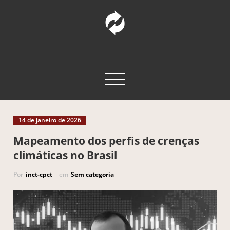
Pular
para
o
conteúdo
INCT – CPCT
Comunicação Pública da Ciência e Tecnologia
Alternar navegação
14 de janeiro de 2026
Mapeamento dos perfis de crenças
climáticas no Brasil
Por
inct-cpct
em
Sem categoria