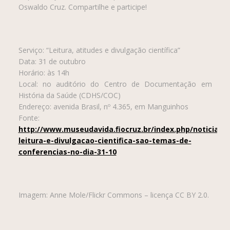
Oswaldo Cruz. Compartilhe e participe!
Serviço: “Leitura, atitudes e divulgação científica”
Data: 31 de outubro
Horário: às 14h
Local: no auditório do Centro de Documentação em
História da Saúde (CDHS/COC)
Endereço: avenida Brasil, nº 4.365, em Manguinhos
Fonte:
http://www.museudavida.fiocruz.br/index.php/noticias/1
leitura-e-divulgacao-cientifica-sao-temas-de-
conferencias-no-dia-31-10
Imagem: Anne Mole/Flickr Commons – licença CC BY 2.0.