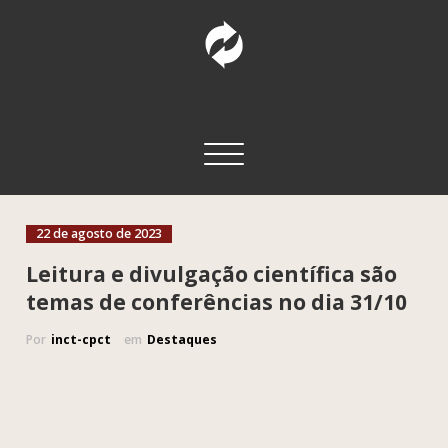
Pular
para
o
conteúdo
INCT – CPCT
Comunicação Pública da Ciência e Tecnologia
Alternar navegação
22 de agosto de 2023
Leitura e divulgação científica são
temas de conferências no dia 31/10
Por
inct-cpct
em
Destaques