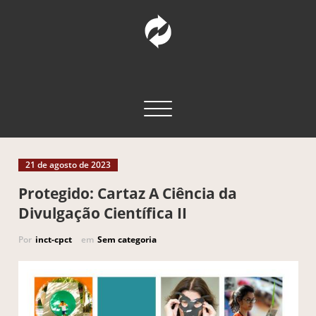
Pular
para
o
conteúdo
INCT – CPCT
Comunicação Pública da Ciência e Tecnologia
Alternar navegação
21 de agosto de 2023
Protegido: Cartaz A Ciência da
Divulgação Científica II
Por
inct-cpct
em
Sem categoria