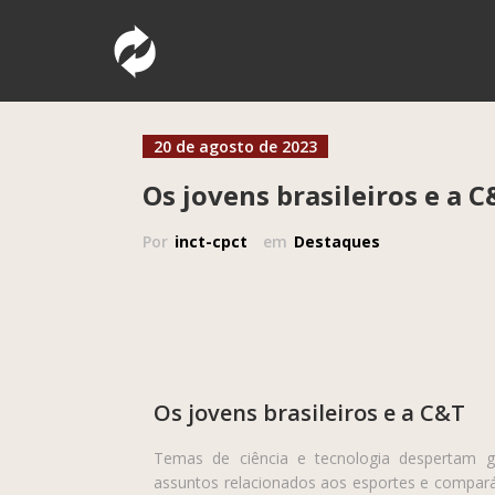
Pular
Comunicação Pública da Ciência e Tec
INCT – CPCT
para
o
conteúdo
20 de agosto de 2023
Os jovens brasileiros e a 
Por
inct-cpct
em
Destaques
Os jovens brasileiros e a C&T
Temas de ciência e tecnologia despertam gr
assuntos relacionados aos esportes e comparáv