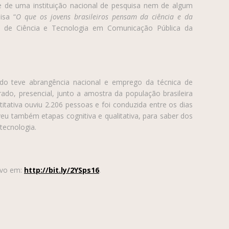
e de uma instituição nacional de pesquisa nem de algum
isa “
O que os jovens brasileiros pensam da ciência e da
nal de Ciência e Tecnologia em Comunicação Pública da
tudo teve abrangência nacional e emprego da técnica de
rado, presencial, junto a amostra da população brasileira
itativa ouviu 2.206 pessoas e foi conduzida entre os dias
veu também etapas cognitiva e qualitativa, para saber dos
 tecnologia.
ivo em:
http://bit.ly/2YSps16
.