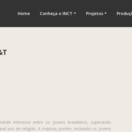
nologia
Home
Conheça o INCT
Projetos
Produç
C&T
ande interesse entre os jovens brasileiros, superando
el aos de religião. A maioria, porém, incluindo os jovens